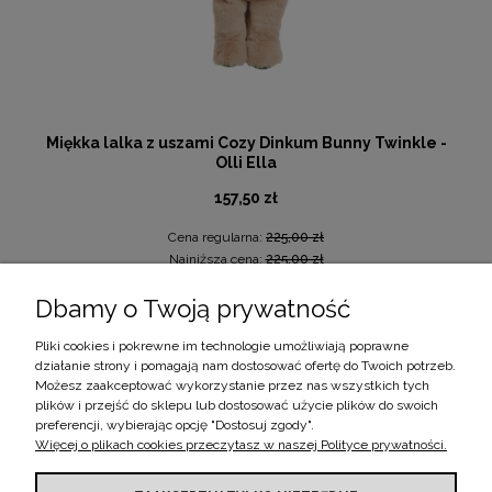
Miękka lalka z uszami Cozy Dinkum Bunny Twinkle -
Olli Ella
157,50 zł
Cena regularna:
225,00 zł
Najniższa cena:
225,00 zł
Dbamy o Twoją prywatność
DO KOSZYKA
Pliki cookies i pokrewne im technologie umożliwiają poprawne
działanie strony i pomagają nam dostosować ofertę do Twoich potrzeb.
«
1
2
»
Możesz zaakceptować wykorzystanie przez nas wszystkich tych
plików i przejść do sklepu lub dostosować użycie plików do swoich
preferencji, wybierając opcję "Dostosuj zgody".
Więcej o plikach cookies przeczytasz w naszej Polityce prywatności.