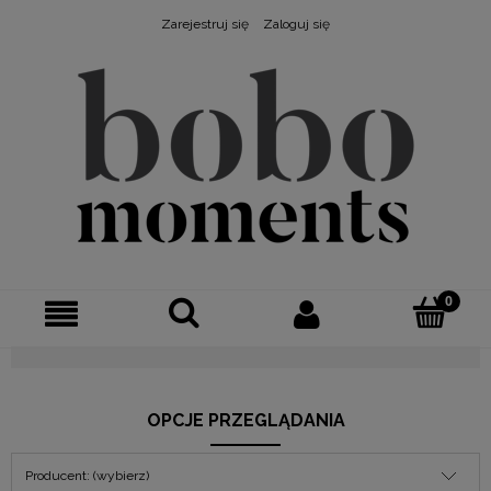
Zarejestruj się
Zaloguj się
OPCJE PRZEGLĄDANIA
Producent: (wybierz)