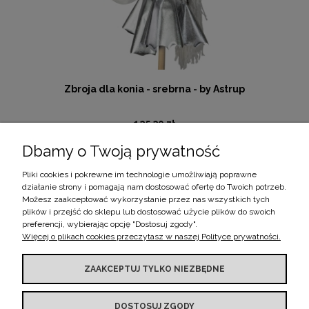
Zbroja dla konia - srebrna - by Astrup
125,30 zł
Dbamy o Twoją prywatność
Cena regularna:
179,00 zł
Najniższa cena:
179,00 zł
Pliki cookies i pokrewne im technologie umożliwiają poprawne
działanie strony i pomagają nam dostosować ofertę do Twoich potrzeb.
DO KOSZYKA
Możesz zaakceptować wykorzystanie przez nas wszystkich tych
plików i przejść do sklepu lub dostosować użycie plików do swoich
preferencji, wybierając opcję "Dostosuj zgody".
Więcej o plikach cookies przeczytasz w naszej Polityce prywatności.
BOBO MOMENTS
ZAAKCEPTUJ TYLKO NIEZBĘDNE
DOSTOSUJ ZGODY