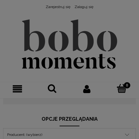
Zarejestruj się
Zaloguj się
OPCJE PRZEGLĄDANIA
Producent: (wybierz)