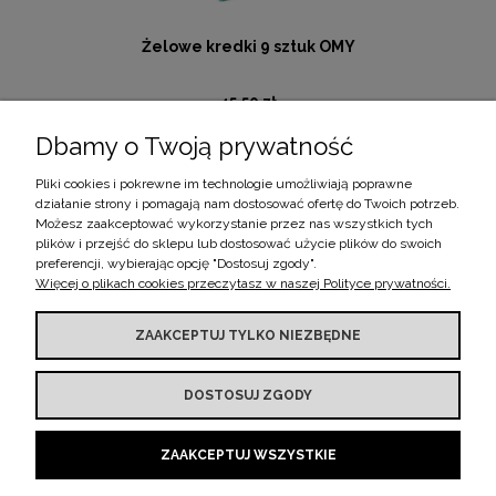
Żelowe kredki 9 sztuk OMY
45,50 zł
Dbamy o Twoją prywatność
Cena regularna:
65,00 zł
Najniższa cena:
65,00 zł
Pliki cookies i pokrewne im technologie umożliwiają poprawne
działanie strony i pomagają nam dostosować ofertę do Twoich potrzeb.
DO KOSZYKA
Możesz zaakceptować wykorzystanie przez nas wszystkich tych
plików i przejść do sklepu lub dostosować użycie plików do swoich
preferencji, wybierając opcję "Dostosuj zgody".
Więcej o plikach cookies przeczytasz w naszej Polityce prywatności.
BOBO MOMENTS
ZAAKCEPTUJ TYLKO NIEZBĘDNE
DOSTOSUJ ZGODY
INFORMACJE
ZAAKCEPTUJ WSZYSTKIE
MOJE KONTO